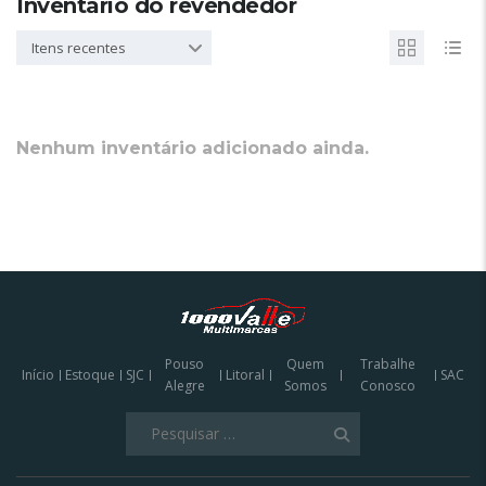
Inventário do revendedor
Itens recentes
Nenhum inventário adicionado ainda.
Pouso
Quem
Trabalhe
Início
Estoque
SJC
Litoral
SAC
Alegre
Somos
Conosco
Pesquisar
por: