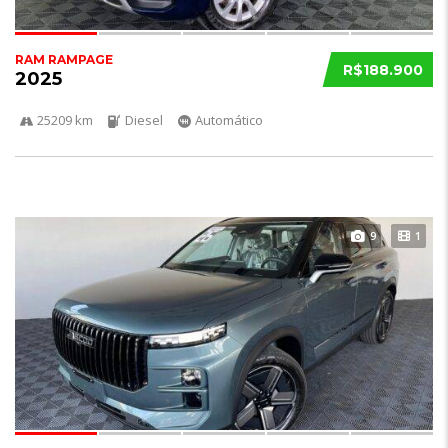
RAM RAMPAGE
R$188.900
2025
25209 km
Diesel
Automático
9
1