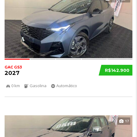
GAC GS3
R$142.900
2027
0 km
Gasolina
Automático
17