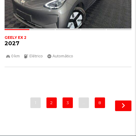
GEELY EX 2
2027
0 km
Elétrico
Automático
1
2
3
…
8