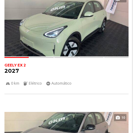
GEELY EX 2
2027
0 km
Elétrico
Automático
10