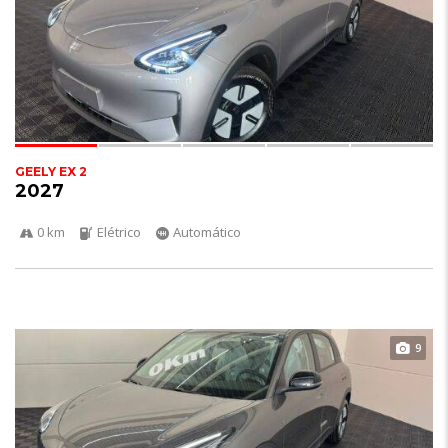
GEELY EX 2
2027
0 km
Elétrico
Automático
9