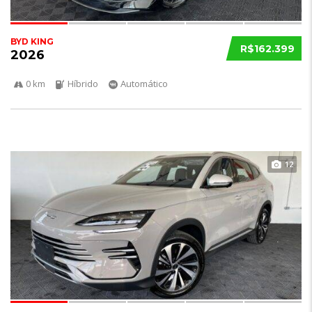
BYD KING
R$162.399
2026
0 km
Híbrido
Automático
12