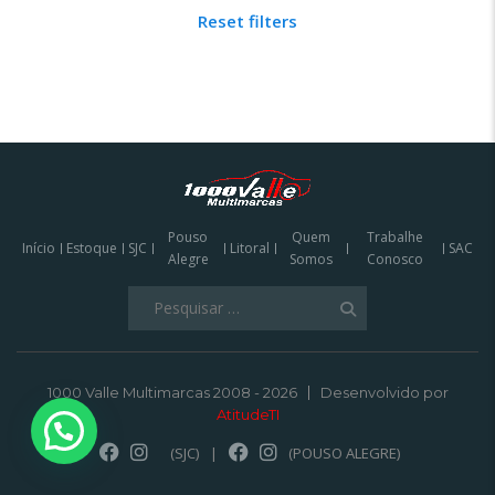
Reset filters
Pouso
Quem
Trabalhe
Início
Estoque
SJC
Litoral
SAC
Alegre
Somos
Conosco
Pesquisar
por:
1000 Valle Multimarcas 2008 - 2026
Desenvolvido por
AtitudeTI
(SJC)
|
(POUSO ALEGRE)