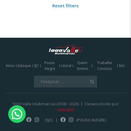
Reset filters
Pouso
Quem
Trabalhe
Início
Estoque
SJC
Litoral
SAC
Alegre
Somos
Conosco
Pesquisar
por:
1000 Valle Multimarcas 2008 - 2026
Desenvolvido por
AtitudeTI
(SJC)
|
(POUSO ALEGRE)