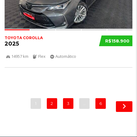
TOYOTA COROLLA
R$158.900
2025
14957 km
Flex
Automático
1
2
3
…
6