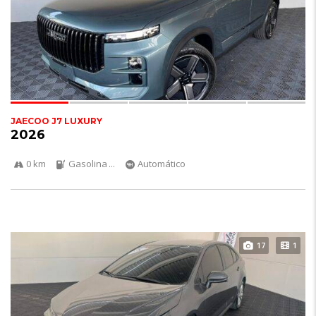
JAECOO J7 LUXURY
2026
0 km
Gasolina
...
Automático
17
1