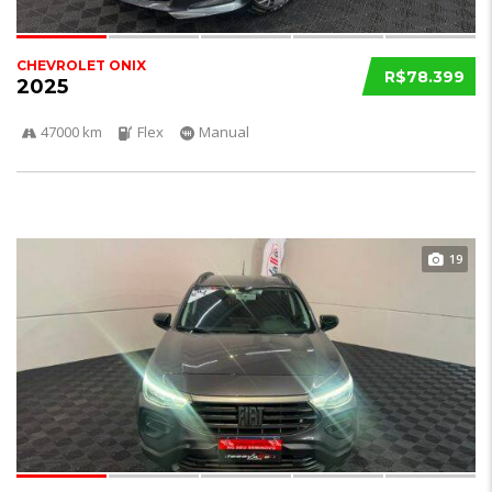
CHEVROLET ONIX
R$78.399
2025
47000 km
Flex
Manual
19