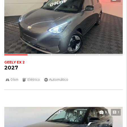
GEELY EX 2
2027
0 km
Elétrico
Automático
9
1