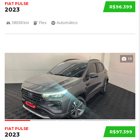
FIAT PULSE
R$96.399
2023
38038 km
Flex
Automático
19
FIAT PULSE
R$97.399
2023