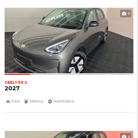
9
GEELY EX 2
2027
0 km
Elétrico
Automático
9