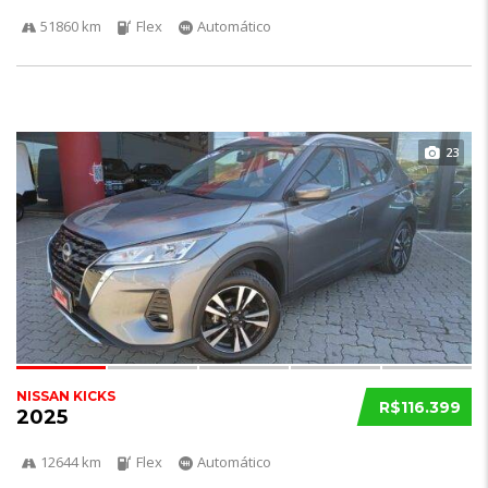
51860 km
Flex
Automático
23
NISSAN KICKS
R$116.399
2025
12644 km
Flex
Automático