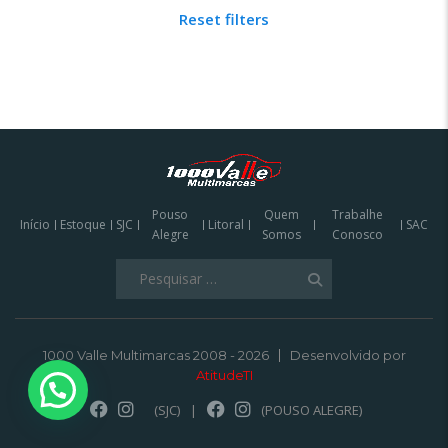
Reset filters
Pouso
Quem
Trabalhe
Início
Estoque
SJC
Litoral
SAC
Alegre
Somos
Conosco
Pesquisar
por:
1000 Valle Multimarcas 2008 - 2026
Desenvolvido por
AtitudeTI
(SJC)
|
(POUSO ALEGRE)