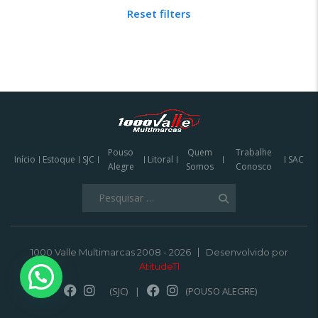
Reset filters
Pouso
Quem
Trabalhe
Início
Estoque
SJC
Litoral
SAC
Alegre
Somos
Conosco
Pesquisar
por:
1000 Valle Multimarcas 2008 - 2026
Desenvolvido por
AtitudeTI
(SJC)
|
(POUSO ALEGRE)