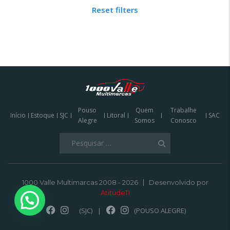
Reset filters
Pouso
Quem
Trabalhe
Início
Estoque
SJC
Litoral
SAC
Alegre
Somos
Conosco
Pesquisar
por:
1000 Valle Multimarcas 2008 - 2026
Desenvolvido por
AtitudeTI
(SJC)
|
(POUSO ALEGRE)