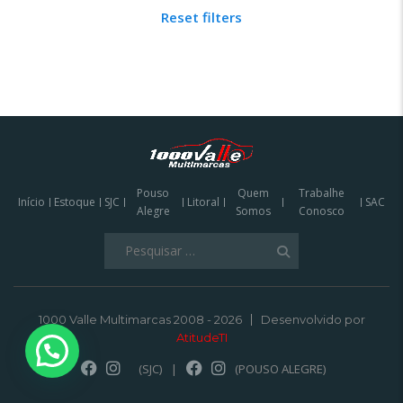
Reset filters
Pouso
Quem
Trabalhe
Início
Estoque
SJC
Litoral
SAC
Alegre
Somos
Conosco
Pesquisar
por:
1000 Valle Multimarcas 2008 - 2026
Desenvolvido por
AtitudeTI
(SJC)
|
(POUSO ALEGRE)