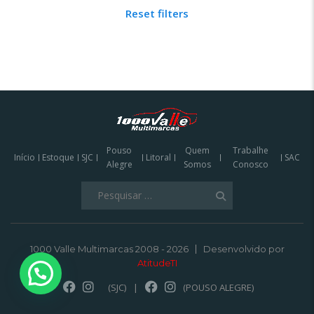
Reset filters
Pouso
Quem
Trabalhe
Início
Estoque
SJC
Litoral
SAC
Alegre
Somos
Conosco
Pesquisar
por:
1000 Valle Multimarcas 2008 - 2026
Desenvolvido por
AtitudeTI
(SJC)
|
(POUSO ALEGRE)