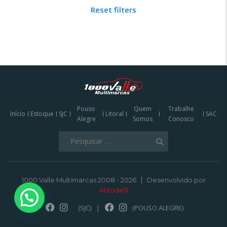
Reset filters
Pouso
Quem
Trabalhe
Início
Estoque
SJC
Litoral
SAC
Alegre
Somos
Conosco
Pesquisar
por:
1000 Valle Multimarcas 2008 - 2026
Desenvolvido por
AtitudeTI
(SJC)
|
(POUSO ALEGRE)