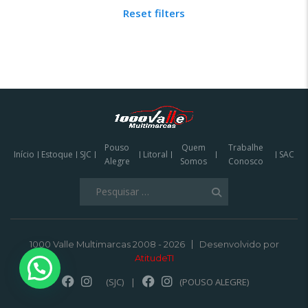
Reset filters
Pouso
Quem
Trabalhe
Início
Estoque
SJC
Litoral
SAC
Alegre
Somos
Conosco
Pesquisar
por:
1000 Valle Multimarcas 2008 - 2026
Desenvolvido por
AtitudeTI
(SJC)
|
(POUSO ALEGRE)