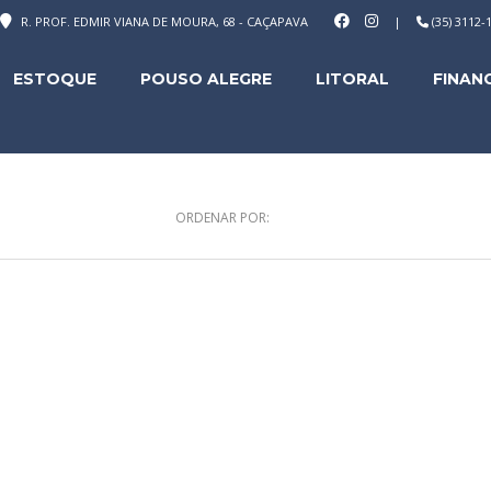
R. PROF. EDMIR VIANA DE MOURA, 68 - CAÇAPAVA
|
(35) 3112
ESTOQUE
POUSO ALEGRE
LITORAL
FINAN
ORDENAR POR: