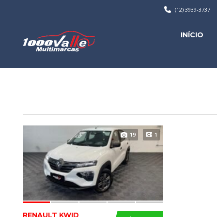
(12) 3939-3737
INÍCIO
19
1
RENAULT KWID