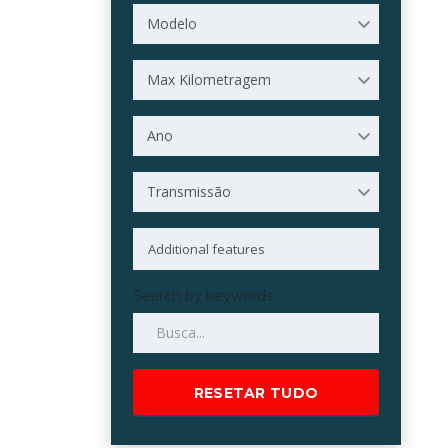
Modelo
Max Kilometragem
Ano
Transmissão
Search by keywords
RESETAR TUDO