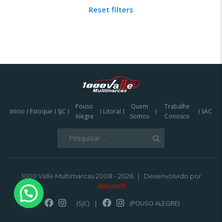
Reset filters
Pouso
Quem
Trabalhe
Início
Estoque
SJC
Litoral
SAC
Alegre
Somos
Conosco
Pesquisar
por:
1000 Valle Multimarcas 2008 - 2026
Desenvolvido por
AtitudeTI
(SJC)
|
(POUSO ALEGRE)