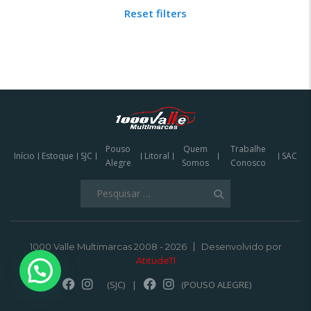
Reset filters
Pouso
Quem
Trabalhe
Início
Estoque
SJC
Litoral
SAC
Alegre
Somos
Conosco
Pesquisar
por:
1000 Valle Multimarcas 2008 - 2026
Desenvolvido por
AtitudeTI
(SJC)
|
(POUSO ALEGRE)