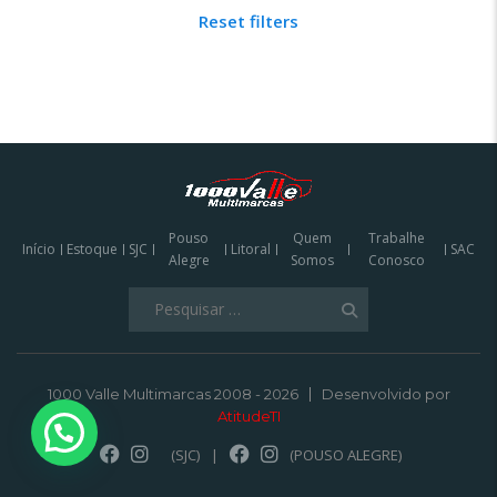
Reset filters
Pouso
Quem
Trabalhe
Início
Estoque
SJC
Litoral
SAC
Alegre
Somos
Conosco
Pesquisar
por:
1000 Valle Multimarcas 2008 - 2026
Desenvolvido por
AtitudeTI
(SJC)
|
(POUSO ALEGRE)