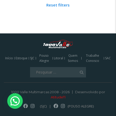
Reset filters
Pouso
Quem
Trabalhe
Início
Estoque
SJC
Litoral
SAC
Alegre
Somos
Conosco
Pesquisar
por:
1000 Valle Multimarcas 2008 - 2026
Desenvolvido por
AtitudeTI
(SJC)
|
(POUSO ALEGRE)