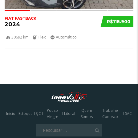
FIAT FASTBACK
R$118.900
2024
30692 km
Flex
Automático
Pouso
Quem
Trabalhe
Início
Estoque
SJC
Litoral
SAC
Alegre
Somos
Conosco
Pesquisar
por: