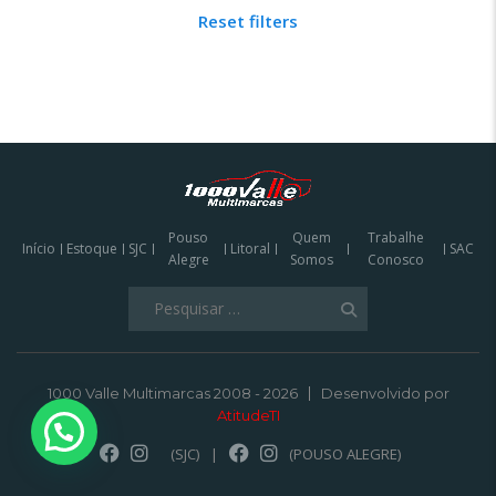
Reset filters
Pouso
Quem
Trabalhe
Início
Estoque
SJC
Litoral
SAC
Alegre
Somos
Conosco
Pesquisar
por:
1000 Valle Multimarcas 2008 - 2026
Desenvolvido por
AtitudeTI
(SJC)
|
(POUSO ALEGRE)