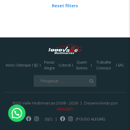
Reset filters
Pouso
Quem
Trabalhe
Início
Estoque
SJC
Litoral
SAC
Alegre
Somos
Conosco
Pesquisar
por:
1000 Valle Multimarcas 2008 - 2026
Desenvolvido por
AtitudeTI
(SJC)
|
(POUSO ALEGRE)