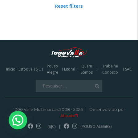
Reset filters
Pouso
Quem
Trabalhe
Início
Estoque
SJC
Litoral
SAC
Alegre
Somos
Conosco
Pesquisar
por:
1000 Valle Multimarcas 2008 - 2026
Desenvolvido por
AtitudeTI
(SJC)
|
(POUSO ALEGRE)