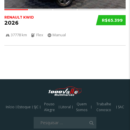
RENAULT KWID
R$65.399
2026
37778 km
Flex
Manual
Pouso
Quem
Trabalhe
Início
Estoque
SJC
Litoral
SAC
Alegre
Somos
Conosco
Pesquisar
por: