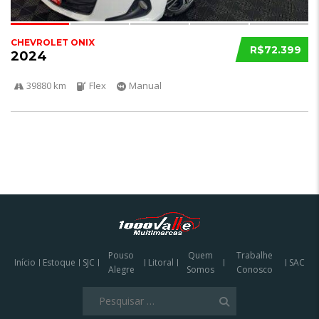
CHEVROLET ONIX
R$72.399
2024
39880 km
Flex
Manual
Pouso
Quem
Trabalhe
Início
Estoque
SJC
Litoral
SAC
Alegre
Somos
Conosco
Pesquisar
por: