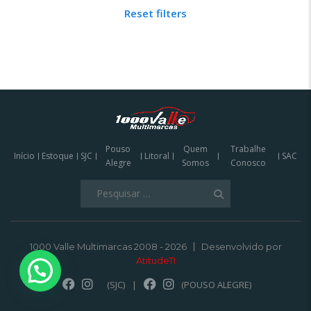
Reset filters
Pouso
Quem
Trabalhe
Início
Estoque
SJC
Litoral
SAC
Alegre
Somos
Conosco
Pesquisar
por:
1000 Valle Multimarcas 2008 - 2026
Desenvolvido por
AtitudeTI
(SJC)
|
(POUSO ALEGRE)