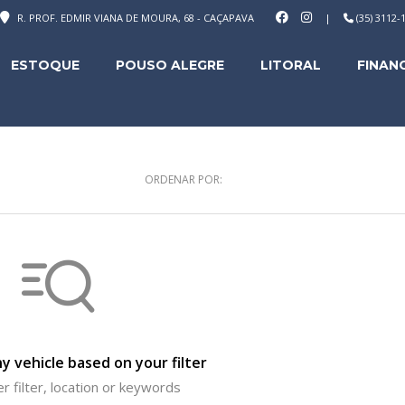
R. PROF. EDMIR VIANA DE MOURA, 68 - CAÇAPAVA
|
(35) 3112
ESTOQUE
POUSO ALEGRE
LITORAL
FINAN
ORDENAR POR:
y vehicle based on your filter
r filter, location or keywords