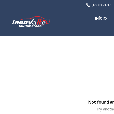
(12) 3939-3737
INÍCIO
Not found an
Try anothe