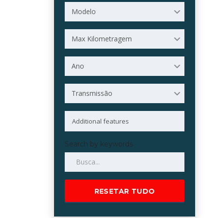
Modelo
Max Kilometragem
Ano
Transmissão
Search by keywords
RESETAR TUDO