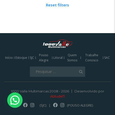
Reset filters
Pouso
Quem
Trabalhe
Início
Estoque
SJC
Litoral
SAC
Alegre
Somos
Conosco
Pesquisar
por:
1000 Valle Multimarcas 2008 - 2026
Desenvolvido por
AtitudeTI
(SJC)
|
(POUSO ALEGRE)