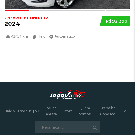
CHEVROLET ONIX LTZ
R$92.399
2024
42451 km
Flex
Automático
Pouso
Quem
Trabalhe
Início
Estoque
SJC
Litoral
SAC
Alegre
Somos
Conosco
Pesquisar
por: