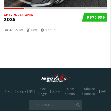
CHEVROLET ONIX
R$75.399
2025
42995 km
Flex
Manual
Pouso
Quem
Trabalhe
Início
Estoque
SJC
Litoral
SAC
Alegre
Somos
Conosco
Pesquisar
por: