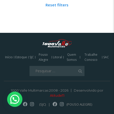
Reset filters
Pouso
Quem
Trabalhe
Início
Estoque
SJC
Litoral
SAC
Alegre
Somos
Conosco
Pesquisar
por:
1000 Valle Multimarcas 2008 - 2026
Desenvolvido por
AtitudeTI
(SJC)
|
(POUSO ALEGRE)