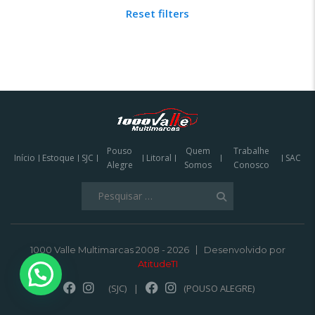
Reset filters
Pouso
Quem
Trabalhe
Início
Estoque
SJC
Litoral
SAC
Alegre
Somos
Conosco
Pesquisar
por:
1000 Valle Multimarcas 2008 - 2026
Desenvolvido por
AtitudeTI
(SJC)
|
(POUSO ALEGRE)