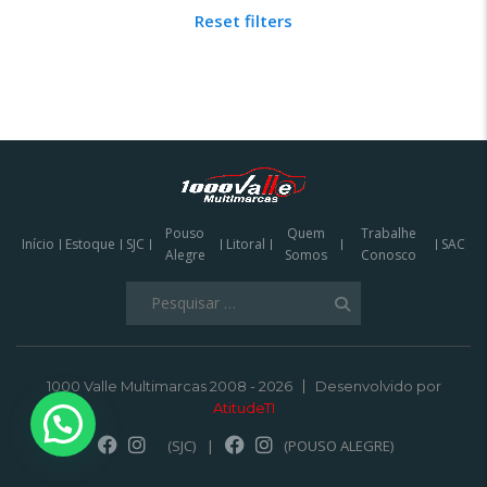
Reset filters
Pouso
Quem
Trabalhe
Início
Estoque
SJC
Litoral
SAC
Alegre
Somos
Conosco
Pesquisar
por:
1000 Valle Multimarcas 2008 - 2026
Desenvolvido por
AtitudeTI
(SJC)
|
(POUSO ALEGRE)