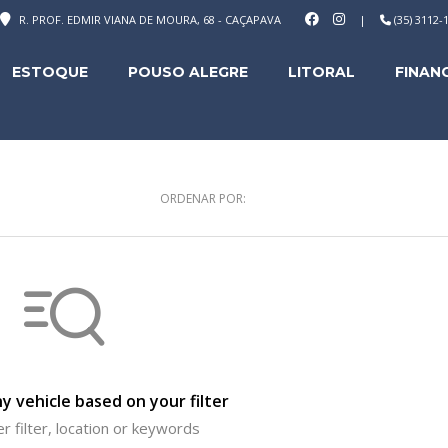
R. PROF. EDMIR VIANA DE MOURA, 68 - CAÇAPAVA
|
(35) 3112
ESTOQUE
POUSO ALEGRE
LITORAL
FINAN
ORDENAR POR:
y vehicle based on your filter
r filter, location or keywords