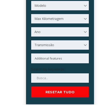
Modelo
Max Kilometragem
Ano
Transmissão
Search by keywords
RESETAR TUDO