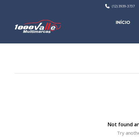
(12) 3939-3737
INÍCIO
Not found an
Try anothe