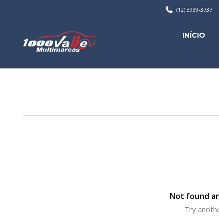
(12) 3939-3737
INÍCIO
Not found an
Try anothe