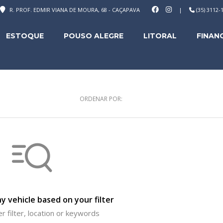
R. PROF. EDMIR VIANA DE MOURA, 68 - CAÇAPAVA
|
(35) 3112
ESTOQUE
POUSO ALEGRE
LITORAL
FINAN
ORDENAR POR:
y vehicle based on your filter
r filter, location or keywords