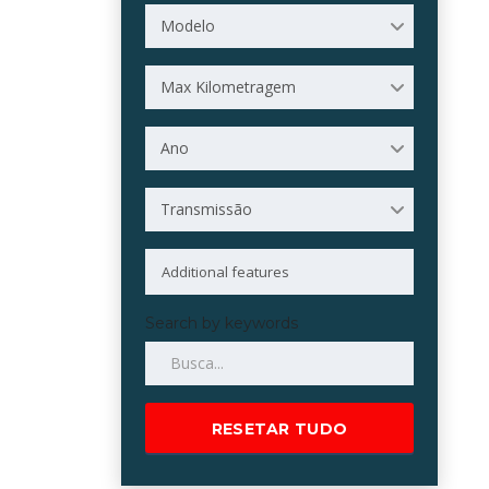
Modelo
Max Kilometragem
Ano
Transmissão
Search by keywords
RESETAR TUDO