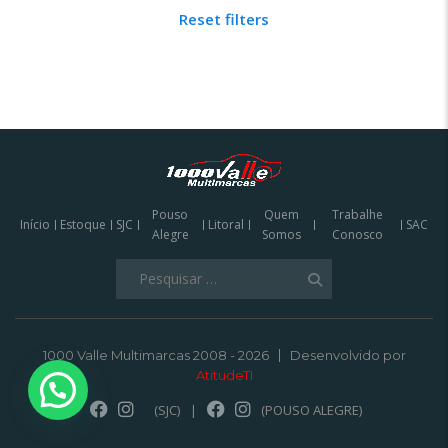
Reset filters
Pouso
Quem
Trabalhe
Início
Estoque
SJC
Litoral
SAC
Alegre
Somos
Conosco
Pesquisar
por:
1000 Valle Multimarcas 2008 - 2026
Desenvolvido por
AtitudeTI
(SJC)
|
(POUSO ALEGRE)