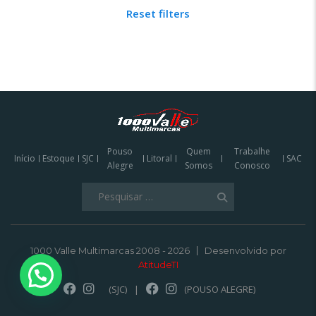
Reset filters
Pouso
Quem
Trabalhe
Início
Estoque
SJC
Litoral
SAC
Alegre
Somos
Conosco
Pesquisar
por:
1000 Valle Multimarcas 2008 - 2026
Desenvolvido por
AtitudeTI
(SJC)
|
(POUSO ALEGRE)