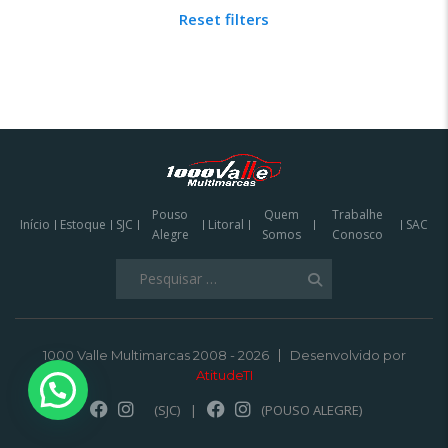
Reset filters
Pouso
Quem
Trabalhe
Início
Estoque
SJC
Litoral
SAC
Alegre
Somos
Conosco
Pesquisar
por:
1000 Valle Multimarcas 2008 - 2026
Desenvolvido por
AtitudeTI
(SJC)
|
(POUSO ALEGRE)