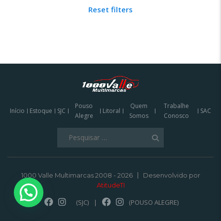
Reset filters
Pouso
Quem
Trabalhe
Início
Estoque
SJC
Litoral
SAC
Alegre
Somos
Conosco
Pesquisar
por:
1000 Valle Multimarcas 2008 - 2026
Desenvolvido por
AtitudeTI
(SJC)
|
(POUSO ALEGRE)