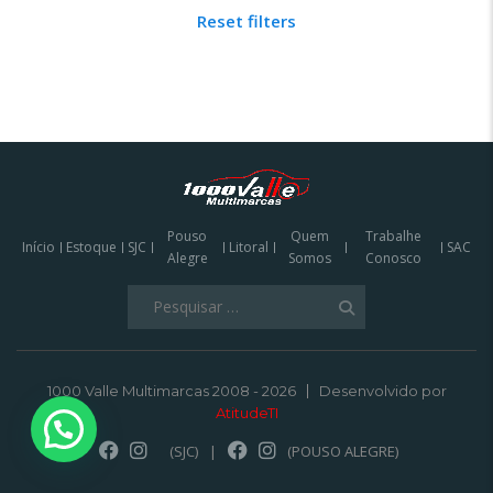
Reset filters
Pouso
Quem
Trabalhe
Início
Estoque
SJC
Litoral
SAC
Alegre
Somos
Conosco
Pesquisar
por:
1000 Valle Multimarcas 2008 - 2026
Desenvolvido por
AtitudeTI
(SJC)
|
(POUSO ALEGRE)