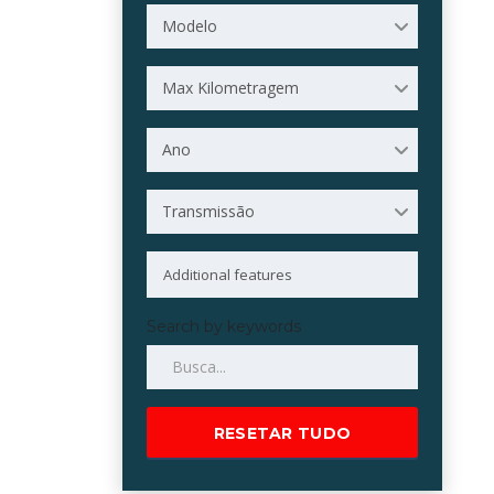
Modelo
Max Kilometragem
Ano
Transmissão
Search by keywords
RESETAR TUDO