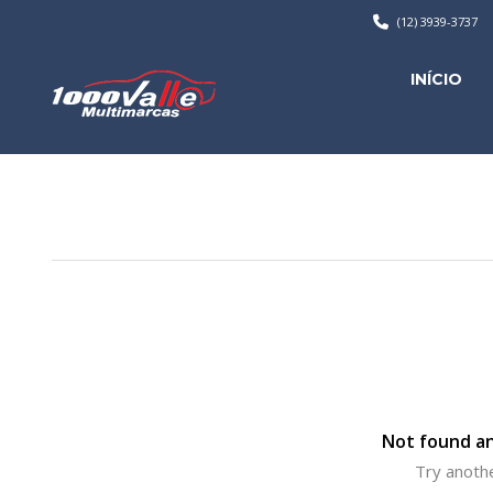
(12) 3939-3737
INÍCIO
Not found an
Try anothe