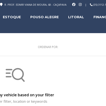
R. PROF. EDMIR VIANA DE MOURA, 68 - CAÇAPAVA
|
(35) 3112
ESTOQUE
POUSO ALEGRE
LITORAL
FINAN
ORDENAR POR:
y vehicle based on your filter
r filter, location or keywords