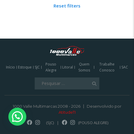
Reset filters
Pouso
Quem
Trabalhe
Início
Estoque
SJC
Litoral
SAC
Alegre
Somos
Conosco
Pesquisar
por:
1000 Valle Multimarcas 2008 - 2026
Desenvolvido por
AtitudeTI
(SJC)
|
(POUSO ALEGRE)