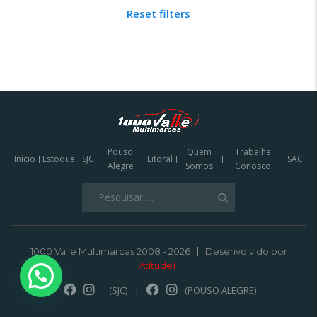
Reset filters
Pouso
Quem
Trabalhe
Início
Estoque
SJC
Litoral
SAC
Alegre
Somos
Conosco
Pesquisar
por:
1000 Valle Multimarcas 2008 - 2026
Desenvolvido por
AtitudeTI
(SJC)
|
(POUSO ALEGRE)