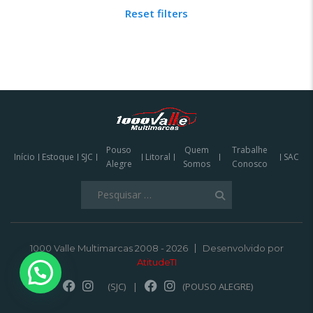
Reset filters
Pouso
Quem
Trabalhe
Início
Estoque
SJC
Litoral
SAC
Alegre
Somos
Conosco
Pesquisar
por:
1000 Valle Multimarcas 2008 - 2026
Desenvolvido por
AtitudeTI
(SJC)
|
(POUSO ALEGRE)