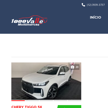
(12) 3939-3737
INÍCIO
20
CHERY TIGGO 5X