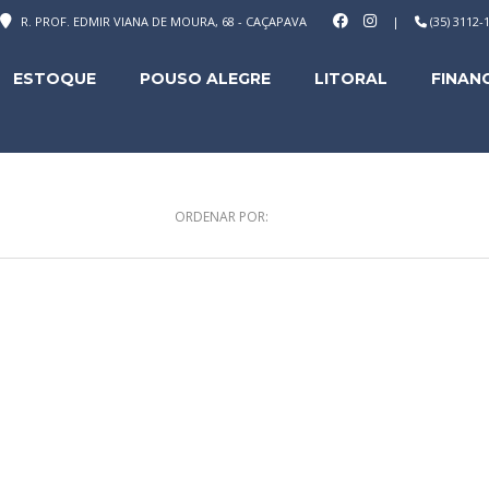
R. PROF. EDMIR VIANA DE MOURA, 68 - CAÇAPAVA
|
(35) 3112
ESTOQUE
POUSO ALEGRE
LITORAL
FINAN
ORDENAR POR: