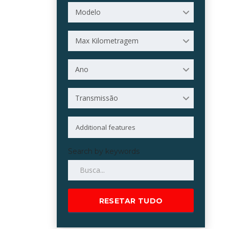
Modelo
Max Kilometragem
Ano
Transmissão
Search by keywords
RESETAR TUDO