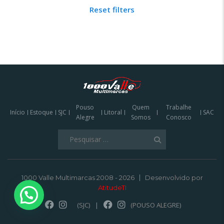
Reset filters
Pouso
Quem
Trabalhe
Início
Estoque
SJC
Litoral
SAC
Alegre
Somos
Conosco
Pesquisar
por:
1000 Valle Multimarcas 2008 - 2026
Desenvolvido por
AtitudeTI
(SJC)
|
(POUSO ALEGRE)