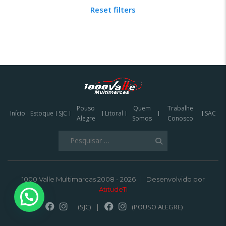
Reset filters
Pouso
Quem
Trabalhe
Início
Estoque
SJC
Litoral
SAC
Alegre
Somos
Conosco
Pesquisar
por:
1000 Valle Multimarcas 2008 - 2026
Desenvolvido por
AtitudeTI
(SJC)
|
(POUSO ALEGRE)