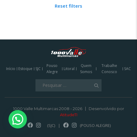
Reset filters
Pouso
Quem
Trabalhe
Início
Estoque
SJC
Litoral
SAC
Alegre
Somos
Conosco
Pesquisar
por:
1000 Valle Multimarcas 2008 - 2026
Desenvolvido por
AtitudeTI
(SJC)
|
(POUSO ALEGRE)