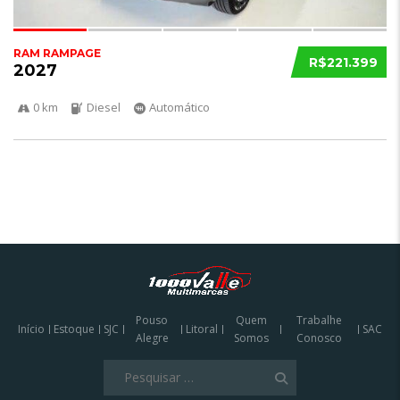
RAM RAMPAGE
R$221.399
2027
0 km
Diesel
Automático
Pouso
Quem
Trabalhe
Início
Estoque
SJC
Litoral
SAC
Alegre
Somos
Conosco
Pesquisar
por: