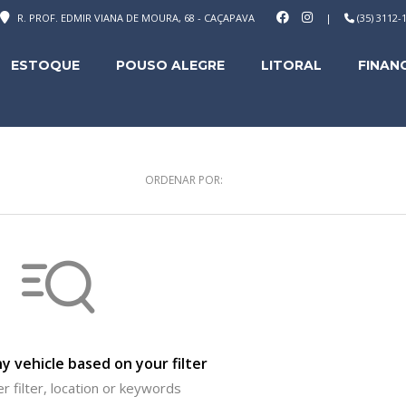
R. PROF. EDMIR VIANA DE MOURA, 68 - CAÇAPAVA
|
(35) 3112
ESTOQUE
POUSO ALEGRE
LITORAL
FINAN
ORDENAR POR:
y vehicle based on your filter
r filter, location or keywords