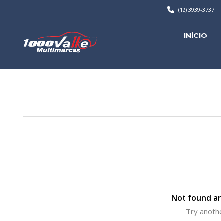
(12) 3939-3737
INÍCIO
Not found an
Try anothe