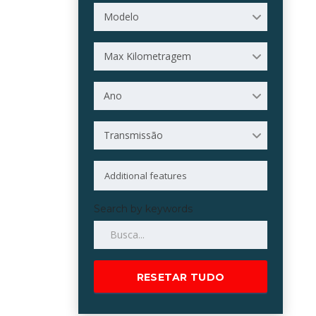
Modelo
Max Kilometragem
Ano
Transmissão
Search by keywords
RESETAR TUDO