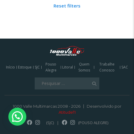
Reset filters
Pouso
Quem
Trabalhe
Início
Estoque
SJC
Litoral
SAC
Alegre
Somos
Conosco
Pesquisar
por:
1000 Valle Multimarcas 2008 - 2026
Desenvolvido por
AtitudeTI
(SJC)
|
(POUSO ALEGRE)